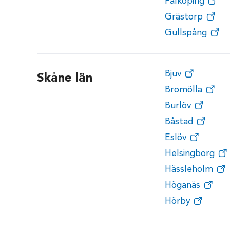
Falköping
Grästorp
Gullspång
Bjuv
Skåne län
Bromölla
Burlöv
Båstad
Eslöv
Helsingborg
Hässleholm
Höganäs
Hörby