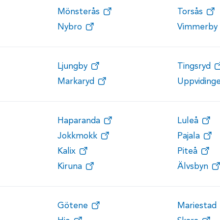
Mönsterås
Torsås
Nybro
Vimmerby
Ljungby
Tingsryd
Markaryd
Uppviding
Haparanda
Luleå
Jokkmokk
Pajala
Kalix
Piteå
Kiruna
Älvsbyn
Götene
Mariestad