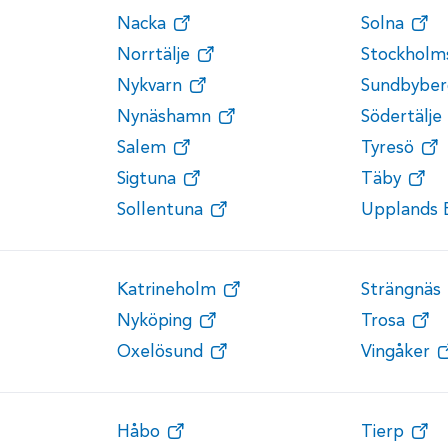
Nacka
Solna
Norrtälje
Stockholm
Nykvarn
Sundbyber
Nynäshamn
Södertälje
Salem
Tyresö
Sigtuna
Täby
Sollentuna
Upplands 
Katrineholm
Strängnäs
Nyköping
Trosa
Oxelösund
Vingåker
Håbo
Tierp