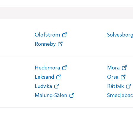
Olofström
Sölvesbor
Ronneby
Hedemora
Mora
Leksand
Orsa
Ludvika
Rättvik
Malung-Sälen
Smedjebac