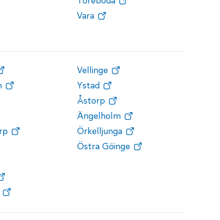
Töreboda
Vara
Vellinge
n
Ystad
Åstorp
Ängelholm
rp
Örkelljunga
Östra Göinge