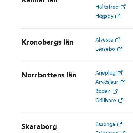
Kalmar län
Hultsfred
Högsby
Alvesta
Kronobergs län
Lessebo
Arjeplog
Norrbottens län
Arvidsjaur
Boden
Gällivare
Essunga
Skaraborg