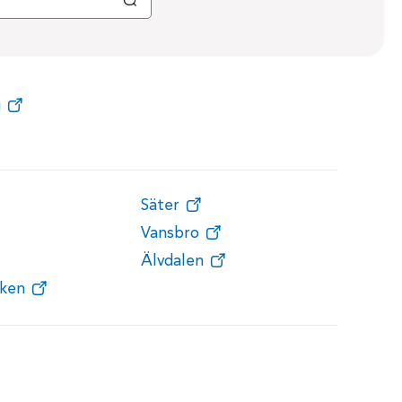
g
Säter
Vansbro
Älvdalen
ken