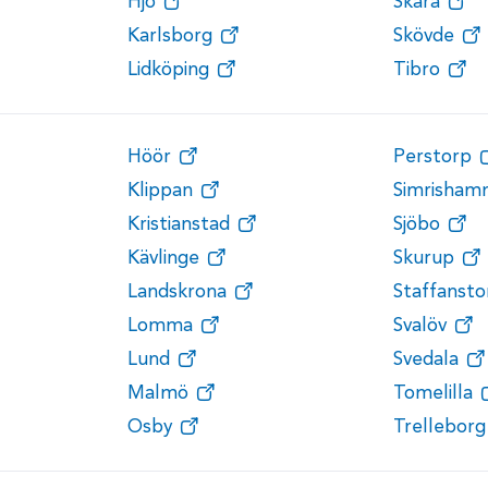
Hjo
Skara
Karlsborg
Skövde
Lidköping
Tibro
Höör
Perstorp
Klippan
Simrisham
Kristianstad
Sjöbo
Kävlinge
Skurup
Landskrona
Staffansto
Lomma
Svalöv
Lund
Svedala
Malmö
Tomelilla
Osby
Trelleborg