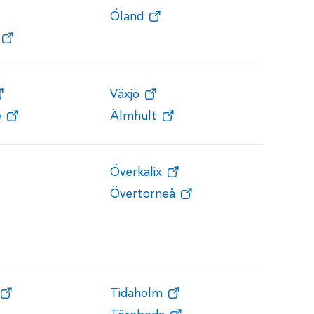
Öland
Växjö
e
Älmhult
Överkalix
Övertorneå
Tidaholm