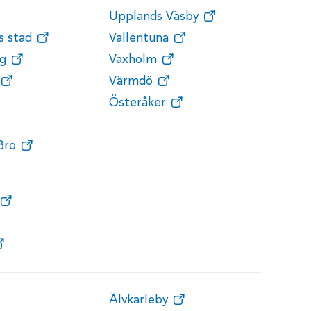
Upplands Väsby
s stad
Vallentuna
g
Vaxholm
Värmdö
Österåker
Bro
Älvkarleby