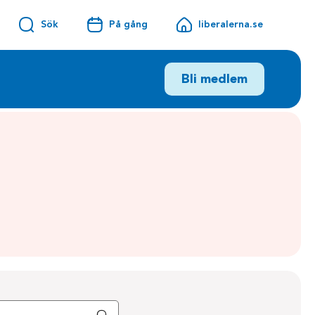
Sök
På gång
liberalerna.se
Bli medlem