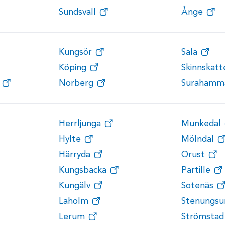
Sundsvall
Ånge
Kungsör
Sala
Köping
Skinnskat
Norberg
Surahamm
Herrljunga
Munkedal
Hylte
Mölndal
Härryda
Orust
Kungsbacka
Partille
Kungälv
Sotenäs
Laholm
Stenungsu
Lerum
Strömstad