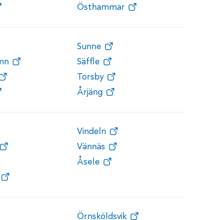
Östhammar
Sunne
amn
Säffle
Torsby
Årjäng
Vindeln
Vännäs
Åsele
Örnsköldsvik