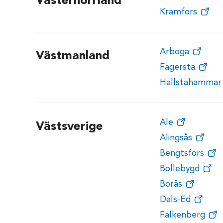
Västernorrland
Kramfors
Arboga
Västmanland
Fagersta
Hallstahammar
Ale
Västsverige
Alingsås
Bengtsfors
Bollebygd
Borås
Dals-Ed
Falkenberg