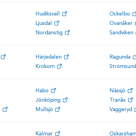
Hudiksvall
Ockelbo
Ljusdal
Ovanåker
Nordanstig
Sandviken
Härjedalen
Ragunda
Krokom
Strömsun
Habo
Nässjö
Jönköping
Tranås
ö
Mullsjö
Vaggeryd
Kalmar
Oskarsha