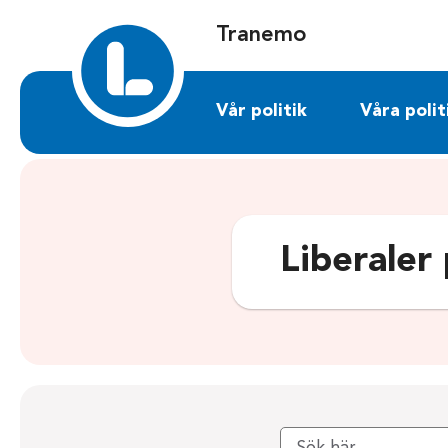
Sök på tranemo.liberalerna.se
Tranemo
Vår politik
Våra polit
Liberaler