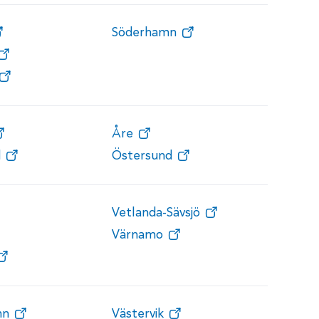
Söderhamn
Åre
d
Östersund
Vetlanda-Sävsjö
Värnamo
mn
Västervik