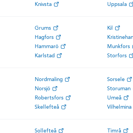
Knivsta
Uppsala
Grums
Kil
Hagfors
Kristineh
Hammarö
Munkfors
Karlstad
Storfors
Nordmaling
Sorsele
Norsjö
Storuman
Robertsfors
Umeå
Skellefteå
Vilhelmina
Sollefteå
Timrå